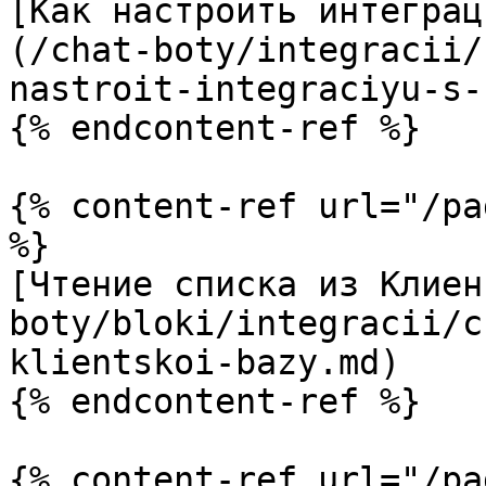
[Как настроить интеграц
(/chat-boty/integracii/
nastroit-integraciyu-s-
{% endcontent-ref %}

{% content-ref url="/pa
%}

[Чтение списка из Клиен
boty/bloki/integracii/c
klientskoi-bazy.md)

{% endcontent-ref %}

{% content-ref url="/pa