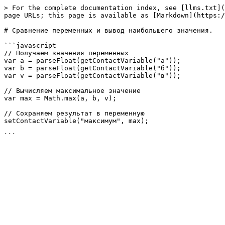
> For the complete documentation index, see [llms.txt](
page URLs; this page is available as [Markdown](https:/
# Сравнение переменных и вывод наибольшего значения.

```javascript

// Получаем значения переменных

var a = parseFloat(getContactVariable("а"));

var b = parseFloat(getContactVariable("б"));

var v = parseFloat(getContactVariable("в"));

// Вычисляем максимальное значение

var max = Math.max(a, b, v);

// Сохраняем результат в переменную

setContactVariable("максимум", max);
