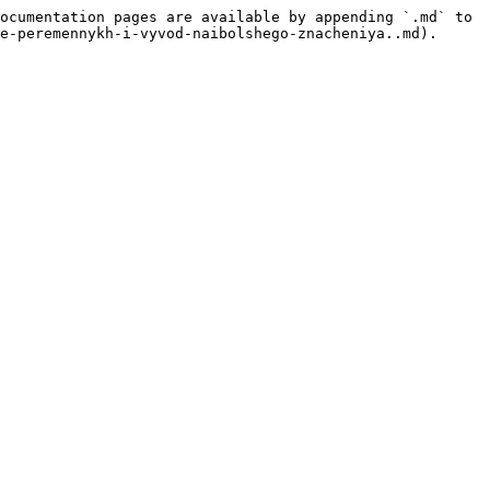
ocumentation pages are available by appending `.md` to 
e-peremennykh-i-vyvod-naibolshego-znacheniya..md).
