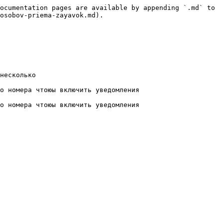
ocumentation pages are available by appending `.md` to 
osobov-priema-zayavok.md).

несколько

о номера чтоюы включить уведомления
