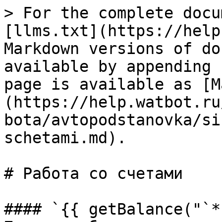
> For the complete docu
[llms.txt](https://help
Markdown versions of do
available by appending 
page is available as [M
(https://help.watbot.ru
bota/avtopodstanovka/si
schetami.md).

# Работа со счетами

#### `{{ getBalance("`*