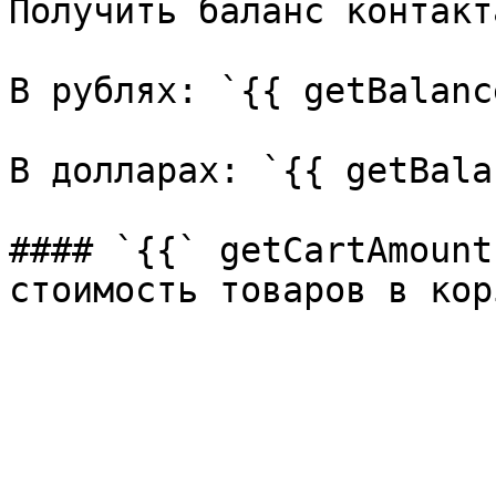
Получить баланс контакт
В рублях: `{{ getBalanc
В долларах: `{{ getBala
#### `{{` getCartAmount