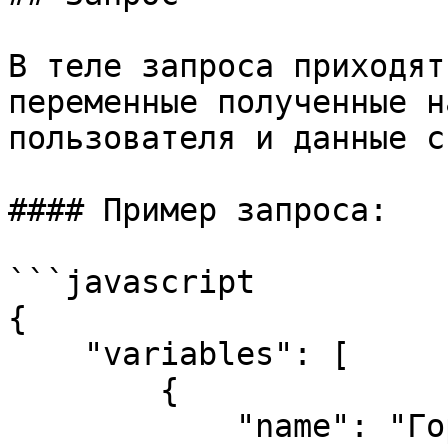
В теле запроса приходят
переменные полученные н
пользователя и данные c
#### Пример запроса:

```javascript

{

    "variables": [

        {

            "name": "Город",
