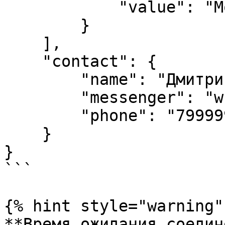
            "value": "Москва"

        }

    ],

    "contact": {

        "name": "Дмитрий",

        "messenger": "whatsapp",

        "phone": "79999999999"

    }

}

```

{% hint style="warning" 
**Время ожидания соедин