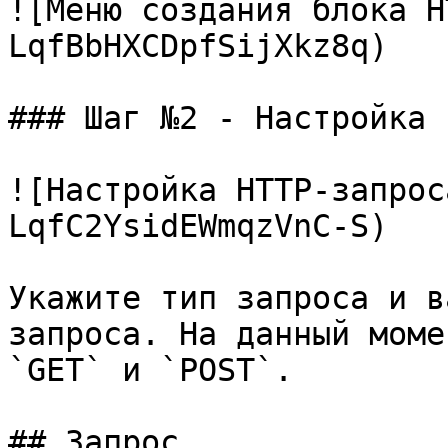
![Меню создания блока H
LqfBbHXCDpfSijXkz8q)

### Шаг №2 - Настройка

![Настройка HTTP-запрос
LqfC2YsidEWmqzVnC-S)

Укажите тип запроса и в
запроса. На данный моме
`GET` и `POST`.

## Запрос
