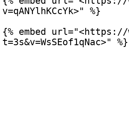
{% embed url="<https://
v=qANYlhKCcYk>" %}

{% embed url="<https://