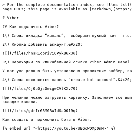
> For the complete documentation index, see [llms.txt](
page URLs; this page is available as [Markdown](https:/
# Viber

## Как подключить Viber?

1\) Слева вкладка “каналы”,  выбираем нужный нам - т.е.
2\) Кнопка добавить аккаунт.&#x20;

![](/files/hnsR1cbriviOPykB6x3u)

3\) Переходим по кликабельной ссылке Viber Admin Panel.
У вас уже должно быть установлено приложение вайбер, ва
4\) Слева появляется панель “create bot account”.&#x20;

![](/files/Cj0b0jz0wigwCVlKXv79)

При желании можно загрузить картинку. Заполняем все вып
вкладке канала.

![](/files/gdrIrG8M0BxIdSaO019q)

Как создать и подключить бота в Viber:
