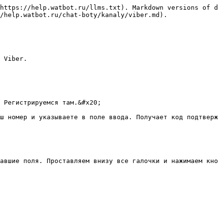
https://help.watbot.ru/llms.txt). Markdown versions of d
/help.watbot.ru/chat-boty/kanaly/viber.md).

 Viber.

 Регистрируемся там.&#x20;

ш номер и указываете в поле ввода. Получает код подтверж
авшие поля. Проставляем внизу все галочки и нажимаем кно