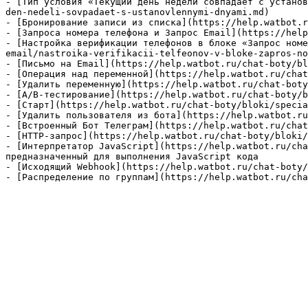
- [Тип условия «Текущий день недели совпадает с установ
den-nedeli-sovpadaet-s-ustanovlennymi-dnyami.md)

- [Бронирование записи из списка](https://help.watbot.r
- [Запроса номера телефона и Запрос Email](https://help
- [Настройка верификации телефонов в блоке «Запрос ном
email/nastroika-verifikacii-telfeonov-v-bloke-zapros-no
- [Письмо на Email](https://help.watbot.ru/chat-boty/bl
- [Операция над переменной](https://help.watbot.ru/chat
- [Удалить переменную](https://help.watbot.ru/chat-boty
- [A/B-тестирование](https://help.watbot.ru/chat-boty/b
- [Старт](https://help.watbot.ru/chat-boty/bloki/specia
- [Удалить пользователя из бота](https://help.watbot.ru
- [Встроенный Бот Телеграм](https://help.watbot.ru/chat
- [HTTP-запрос](https://help.watbot.ru/chat-boty/bloki/
- [Интерпретатор JavaScript](https://help.watbot.ru/cha
предназначенный для выполнения JavaScript кода

- [Исходящий Webhook](https://help.watbot.ru/chat-boty/