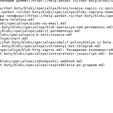
ленными днями»](https://help.watbot.ru/chat-boty/bloki/
u/chat-boty/bloki/specialnye/bronirovanie-zapisi-iz-spis
.watbot.ru/chat-boty/bloki/specialnye/bloki-zaprosa-nome
ера телефона»](https://help.watbot.ru/chat-boty/bloki/spe
mera-telefona.md)

oki/specialnye/pismo-na-email.md)

-boty/bloki/specialnye/blok-operaciya-nad-peremennoi.md)

/bloki/specialnye/udalit-peremennuyu.md)

loki/specialnye/a-b-testirovanie.md)

lnye/start.md)

/chat-boty/bloki/specialnye/udalit-polzovatelya-iz-bota.
-boty/bloki/specialnye/vstroennyi-bot-telegram.md)

specialnye/blok-http-zapros.md): Расширение возможностей
t-boty/bloki/specialnye/interpretator-javascript.md): Бл
bloki/specialnye/iskhodyashii-webhook.md)
