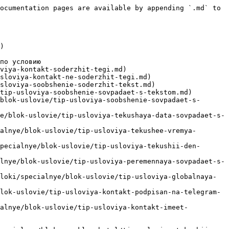
ocumentation pages are available by appending `.md` to 
)

по условию

viya-kontakt-soderzhit-tegi.md)

sloviya-kontakt-ne-soderzhit-tegi.md)

sloviya-soobshenie-soderzhit-tekst.md)

tip-usloviya-soobshenie-sovpadaet-s-tekstom.md)

blok-uslovie/tip-usloviya-soobshenie-sovpadaet-s-
e/blok-uslovie/tip-usloviya-tekushaya-data-sovpadaet-s-
alnye/blok-uslovie/tip-usloviya-tekushee-vremya-
pecialnye/blok-uslovie/tip-usloviya-tekushii-den-
lnye/blok-uslovie/tip-usloviya-peremennaya-sovpadaet-s-
loki/specialnye/blok-uslovie/tip-usloviya-globalnaya-
lok-uslovie/tip-usloviya-kontakt-podpisan-na-telegram-
ialnye/blok-uslovie/tip-usloviya-kontakt-imeet-