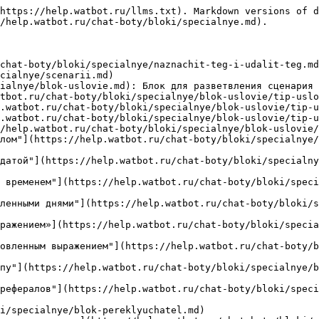
https://help.watbot.ru/llms.txt). Markdown versions of d
/help.watbot.ru/chat-boty/bloki/specialnye.md).

chat-boty/bloki/specialnye/naznachit-teg-i-udalit-teg.md
cialnye/scenarii.md)

ialnye/blok-uslovie.md): Блок для разветвления сценария 
tbot.ru/chat-boty/bloki/specialnye/blok-uslovie/tip-uslo
.watbot.ru/chat-boty/bloki/specialnye/blok-uslovie/tip-u
.watbot.ru/chat-boty/bloki/specialnye/blok-uslovie/tip-u
/help.watbot.ru/chat-boty/bloki/specialnye/blok-uslovie/
лом"](https://help.watbot.ru/chat-boty/bloki/specialnye/
датой"](https://help.watbot.ru/chat-boty/bloki/specialny
 временем"](https://help.watbot.ru/chat-boty/bloki/speci
ленными днями"](https://help.watbot.ru/chat-boty/bloki/s
ражением»](https://help.watbot.ru/chat-boty/bloki/specia
овленным выражением"](https://help.watbot.ru/chat-boty/b
пу"](https://help.watbot.ru/chat-boty/bloki/specialnye/b
рефералов"](https://help.watbot.ru/chat-boty/bloki/spec
i/specialnye/blok-pereklyuchatel.md)
