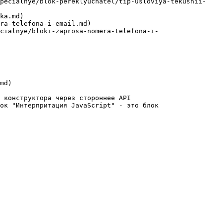
specialnye/blok-pereklyuchatel/tip-usloviya-tekushii-
ka.md)

ra-telefona-i-email.md)

cialnye/bloki-zaprosa-nomera-telefona-i-
md)

 конструктора через стороннее API

ок "Интерпритация JavaScript" - это блок 