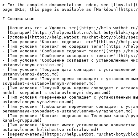
> For the complete documentation index, see [llms.txt](
page URLs; this page is available as [Markdown](https:/
# Специальные

- [Назначить тег и Удалить тег](https://help.watbot.ru/
- [Сценарий](https://help.watbot.ru/chat-boty/bloki/spe
- [Условие](https://help.watbot.ru/chat-boty/bloki/spec
- [Тип условия "Контакт содержит теги"](https://help.wa
- [Тип условия "контакт не содержит теги"](https://help
- [Тип условия "Сообщение содержит текст"](https://help
- [Тип условия "Сообщение совпадает с текстом"](https:/
- [Тип условия "Сообщение совпадает с установленным чис
ustanovlennym-chislom.md)

- [Тип условия "Текущая дата совпадает с установленной 
ustanovlennoi-datoi.md)

- [Тип условия "Текущее время совпадает с установленным
sovpadaet-s-ustanovlennym-vremenem.md)

- [Тип условия "Текущий день недели совпадает с установ
nedeli-sovpadaet-s-ustanovlennymi-dnyami.md)

- [Тип условия «Переменная совпадает с установленным вы
ustanovlennym-vyrazheniem.md)

- [Тип условия "Глобальная переменная совпадает с устан
peremennaya-sovpadaet-s-ustanovlennym-vyrazheniem.md)

- [Тип условия "Контакт подписан на Телеграм канал/груп
kanal-gruppu.md)

- [Тип условия "Контакт имеет установленное количество 
ustanovlennoe-kolichestvo-referalov.md)

- [Переключатель](https://help.watbot.ru/chat-boty/blok