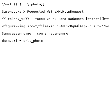
\&url={{ $url\_photo}}

Заголовок: X-Requested-With:XMLHttpRequest

{{ token\_WB}} - токен из личного кабинета [Watbot](htt
<figure><img src="/files/zdHpuAnLicBqDWlAFp2R" alt=""><
Записываем ответ json в переменные.
