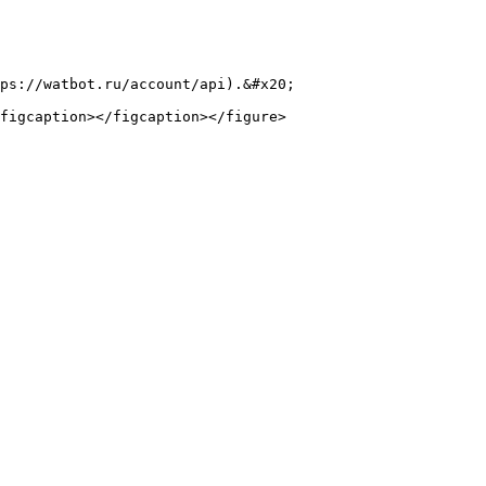
ps://watbot.ru/account/api).&#x20;

figcaption></figcaption></figure>
