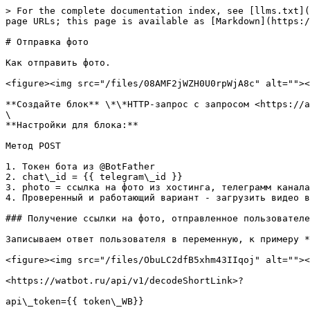
> For the complete documentation index, see [llms.txt](
page URLs; this page is available as [Markdown](https:/
# Отправка фото

Как отправить фото.

<figure><img src="/files/08AMF2jWZH0U0rpWjA8c" alt=""><
**Создайте блок** \*\*HTTP-запрос с запросом <https://a
\

**Настройки для блока:**

Метод POST

1. Токен бота из @BotFather

2. chat\_id = {{ telegram\_id }}

3. photo = ссылка на фото из хостинга, телеграмм канала
4. Проверенный и работающий вариант - загрузить видео в
### Получение ссылки на фото, отправленное пользователе
Записываем ответ пользователя в переменную, к примеру *
<figure><img src="/files/ObuLC2dfB5xhm43IIqoj" alt=""><
<https://watbot.ru/api/v1/decodeShortLink>?

api\_token={{ token\_WB}}
