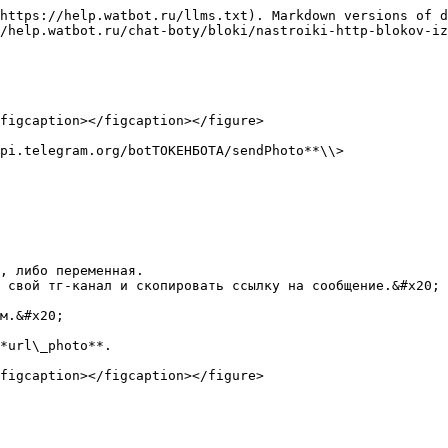
https://help.watbot.ru/llms.txt). Markdown versions of d
/help.watbot.ru/chat-boty/bloki/nastroiki-http-blokov-iz
figcaption></figcaption></figure>

pi.telegram.org/botТОКЕНБОТА/sendPhoto**\\>

, либо переменная.

 свой тг-канал и скопировать ссылку на сообщение.&#x20;

м.&#x20;

*url\_photo**.

figcaption></figcaption></figure>
